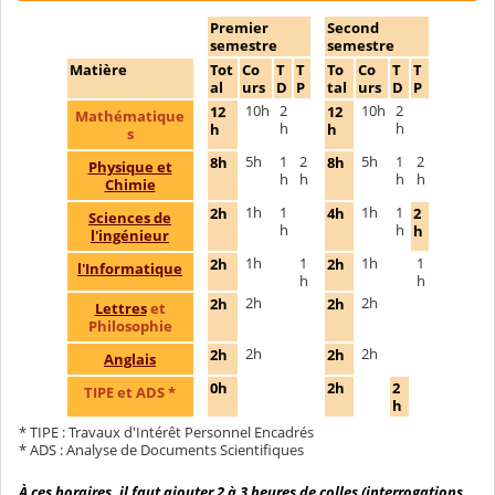
Premier
Second
semestre
semestre
Matière
Tot
Co
T
T
To
Co
T
T
al
urs
D
P
tal
urs
D
P
10h
2
10h
2
12
12
Mathématique
h
h
h
h
s
5h
1
2
5h
1
2
8h
8h
Physique et
h
h
h
h
Chimie
1h
1
1h
1
2h
4h
2
Sciences de
h
h
h
l'ingénieur
1h
1
1h
1
2h
2h
l'Informatique
h
h
2h
2h
2h
2h
Lettres
et
Philosophie
2h
2h
2h
2h
Anglais
0h
2h
2
TIPE et ADS *
h
* TIPE : Travaux d'Intérêt Personnel Encadrés
* ADS : Analyse de Documents Scientifiques
À ces horaires, il faut ajouter 2 à 3 heures de colles (interrogations