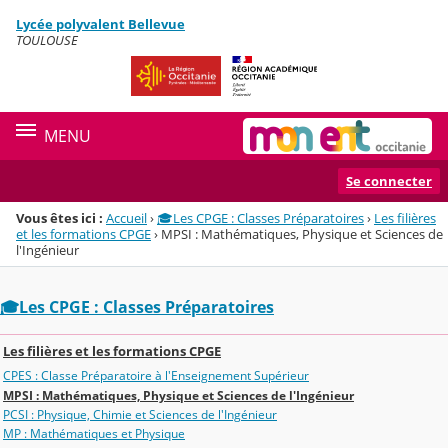
Panneau de gestion des cookies
Lycée polyvalent Bellevue
Menu de la rubrique
Contenu
TOULOUSE
MENU
Se connecter
Vous êtes ici :
Accueil
›
🎓Les CPGE : Classes Préparatoires
›
Les filières
et les formations CPGE
›
MPSI : Mathématiques, Physique et Sciences de
l'Ingénieur
🎓Les CPGE : Classes Préparatoires
Les filières et les formations CPGE
CPES : Classe Préparatoire à l'Enseignement Supérieur
MPSI : Mathématiques, Physique et Sciences de l'Ingénieur
PCSI : Physique, Chimie et Sciences de l'Ingénieur
MP : Mathématiques et Physique