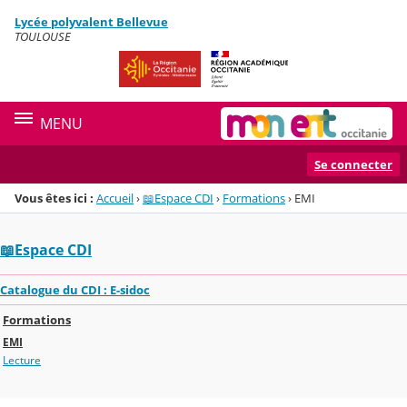
Panneau de gestion des cookies
Lycée polyvalent Bellevue
Menu de la rubrique
Contenu
TOULOUSE
MENU
Se connecter
Vous êtes ici :
Accueil
›
📖Espace CDI
›
Formations
›
EMI
📖Espace CDI
Catalogue du CDI : E-sidoc
Formations
EMI
Lecture