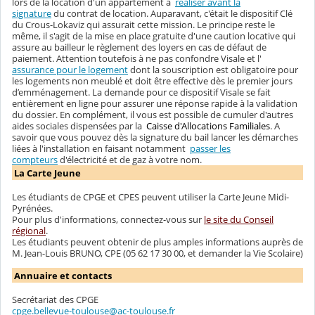
lors de la location d'un appartement à
réaliser avant la
signature
du contrat de location. Auparavant, c'était le dispositif Clé
du Crous-Lokaviz qui assurait cette mission. Le principe reste le
même, il s'agit de la mise en place gratuite d'une caution locative qui
assure au bailleur le règlement des loyers en cas de défaut de
paiement. Attention toutefois à ne pas confondre Visale et l'
assurance pour le logement
dont la souscription est obligatoire pour
les logements non meublé et doit être effective dès le premier jours
d’emménagement. La demande pour ce dispositif Visale se fait
entièrement en ligne pour assurer une réponse rapide à la validation
du dossier. En complément, il vous est possible de cumuler d'autres
aides sociales dispensées par la
Caisse d'Allocations Familiales
. A
savoir que vous pouvez dès la signature du bail lancer les démarches
liées à l'installation en faisant notamment
passer les
compteurs
d'électricité et de gaz à votre nom.
La Carte Jeune
Les étudiants de CPGE et CPES peuvent utiliser la Carte Jeune Midi-
Pyrénées.
Pour plus d'informations, connectez-vous sur
le site du Conseil
régional
.
Les étudiants peuvent obtenir de plus amples informations auprès de
M. Jean-Louis BRUNO, CPE (05 62 17 30 00, et demander la Vie Scolaire)
Annuaire et contacts
Secrétariat des CPGE
cpge.bellevue-toulouse@ac-toulouse.fr