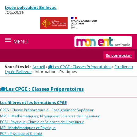
Panneau de gestion des cookies
Lycée polyvalent Bellevue
Menu de la rubrique
Contenu
TOULOUSE
MENU
Se connecter
Vous êtes ici :
Accueil
›
🎓Les CPGE : Classes Préparatoires
›
Etudier au
Lycée Bellevue
›
Informations Pratiques
🎓Les CPGE : Classes Préparatoires
Les filières et les formations CPGE
CPES : Classe Préparatoire à l'Enseignement Supérieur
MPSI : Mathématiques, Physique et Sciences de l'Ingénieur
PCSI : Physique, Chimie et Sciences de l'Ingénieur
MP : Mathématiques et Physique
PC* : Physique et Chimie