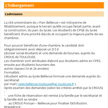
L'hébergement
L'admission
La cité universitaire du « Parc Bellevue » est mitoyenne de
l’établissement, puisque le terrain qu’elle occupe faisait partie, avant
sa construction, du parc du lycée. Les étudiants de CPGE du lycée
bénéficient d’une priorité d’accès et occupent la majeure partie de ses
chambres.
Pour pouvoir bénéficier d’une chambre, le candidat doit
obligatoirement avoir déposé un D S E
(dossier social étudiant) et une demande de bourses, auprès du
CROUS de TOULOUSE.
Les chambres sont attribuées d’abord aux étudiants admis en CPES,
ensuite aux étudiants boursiers des
autres classes (1e et 2e années)
Formalités :
L’étudiant admis au lycée Bellevue formule une demande auprès du
secrétariat
par mail (
cpge.bellevue-toulouse@ac-toulouse.fr
).
Après examen des demandes (selon les critères arrêtés par le CROUS)
:
- une fiche de réservation est remise à la famille par le secrétariat et
la famille doit se rendre
au CROUS Ponsan – Bellevue pour finaliser l’attribution.
REMARQUE :