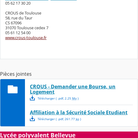
05 62 17 30 20
CROUS de Toulouse
58, rue du Taur
CS 67096
31070 Toulouse cedex 7
05 61 12 54 00
www.crous-toulouse.fr
Pièces jointes
CROUS - Demander une Bourse, un
Logement
Télécharger
( .
pdf
,
2.25
Mo
)
Affiliation à la Sécurité Sociale Etudiant
Télécharger
( .
pdf
,
261.77
ko
)
Lycée polyvalent Bellevue