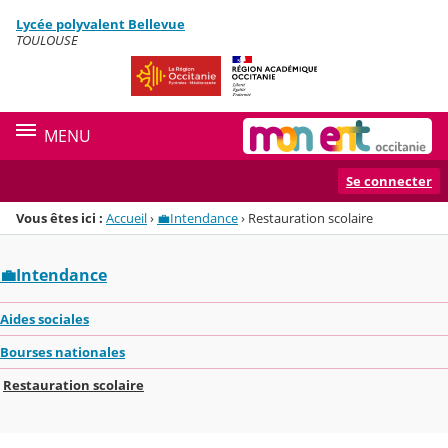
Panneau de gestion des cookies
Lycée polyvalent Bellevue
Menu de la rubrique
Contenu
TOULOUSE
MENU
Se connecter
Vous êtes ici :
Accueil
›
💼Intendance
›
Restauration scolaire
💼Intendance
Aides sociales
Bourses nationales
Restauration scolaire