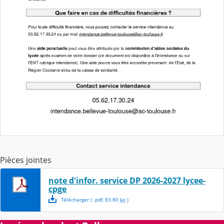
Pièces jointes
note d'infor. service DP 2026-2027 lycee-
cpge
Télécharger
( .
pdf
,
83.80
ko
)