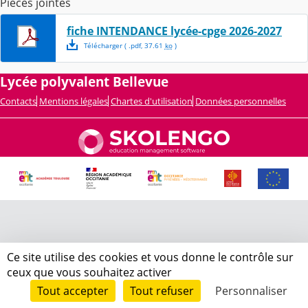
Pièces jointes
fiche INTENDANCE lycée-cpge 2026-2027
Télécharger
( .
pdf
,
37.61
ko
)
Lycée polyvalent Bellevue
Contacts
Mentions légales
Chartes d'utilisation
Données personnelles
Ce site utilise des cookies et vous donne le contrôle sur
ceux que vous souhaitez activer
Tout accepter
Tout refuser
Personnaliser