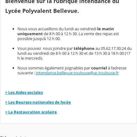
Bienvenue sur la rubrique intendance du
Lycée Polyvalent Bellevue.
Nous vous accueillons du lundi au vendredi
le matin
uniquement
de 8 h 00 à 12 h 30. La vente des repas est
possible jusqu’à 12 h 00.
Vous pouvez nous joindre par
téléphone
au 05.62.17.30.24 du
lundi au vendredi de 8 h 00 à 12 h 30 et de 13 h 30 à 18 h 00 (17
h le mercredi).
Nous sommes également joignables par
courriel
à l’adresse
suivante :
intendance.bellevue-toulouse@ac-toulouse.fr
> Les Aides sociales
> Les Bourses nationales de lycée
> La Restauration scolaire