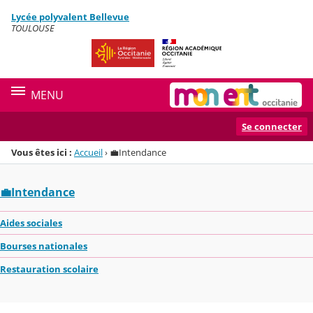
Panneau de gestion des cookies
Lycée polyvalent Bellevue
Menu de la rubrique
Contenu
TOULOUSE
MENU
Se connecter
Vous êtes ici :
Accueil
›
💼Intendance
💼Intendance
Aides sociales
Bourses nationales
Restauration scolaire