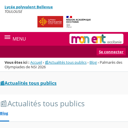
Panneau de gestion des cookies
Lycée polyvalent Bellevue
Menu de la rubrique
Contenu
TOULOUSE
MENU
Se connecter
Vous êtes ici :
Accueil
›
📰Actualités tous publics
›
Blog
›
Palmarès des
Olympiades de NSI 2026
📰Actualités tous publics
📰Actualités tous publics
Blog