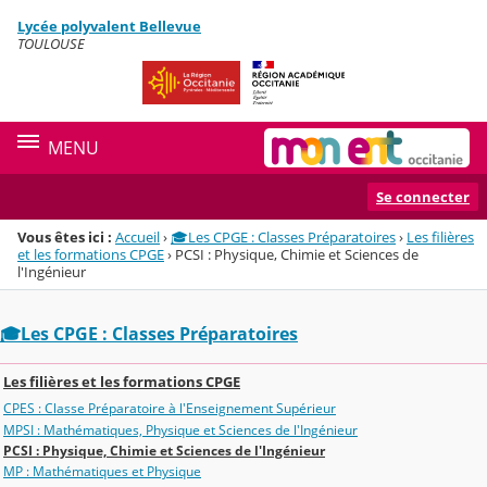
Panneau de gestion des cookies
Lycée polyvalent Bellevue
Menu de la rubrique
Contenu
TOULOUSE
MENU
Se connecter
Vous êtes ici :
Accueil
›
🎓Les CPGE : Classes Préparatoires
›
Les filières
et les formations CPGE
›
PCSI : Physique, Chimie et Sciences de
l'Ingénieur
🎓Les CPGE : Classes Préparatoires
Les filières et les formations CPGE
CPES : Classe Préparatoire à l'Enseignement Supérieur
MPSI : Mathématiques, Physique et Sciences de l'Ingénieur
PCSI : Physique, Chimie et Sciences de l'Ingénieur
MP : Mathématiques et Physique