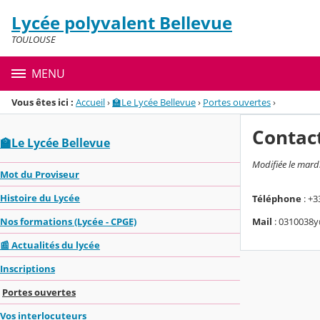
Panneau de gestion des cookies
Lycée polyvalent Bellevue
Menu de la rubrique
Contenu
TOULOUSE
MENU
Vous êtes ici :
Accueil
›
🏫Le Lycée Bellevue
›
Portes ouvertes
›
Contac
🏫Le Lycée Bellevue
Modifiée le mard
Mot du Proviseur
Histoire du Lycée
Téléphone
: +3
Mail
: 0310038y
Nos formations (Lycée - CPGE)
📰 Actualités du lycée
Inscriptions
Portes ouvertes
Vos interlocuteurs