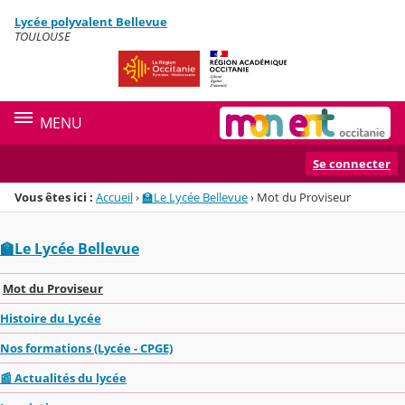
Panneau de gestion des cookies
Lycée polyvalent Bellevue
Menu de la rubrique
Contenu
TOULOUSE
MENU
Se connecter
Vous êtes ici :
Accueil
›
🏫Le Lycée Bellevue
›
Mot du Proviseur
🏫Le Lycée Bellevue
Mot du Proviseur
Histoire du Lycée
Nos formations (Lycée - CPGE)
📰 Actualités du lycée