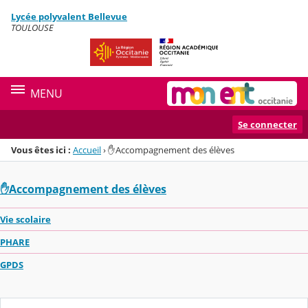
Panneau de gestion des cookies
Lycée polyvalent Bellevue
Menu de la rubrique
Contenu
TOULOUSE
MENU
Se connecter
Vous êtes ici :
Accueil
›
✋Accompagnement des élèves
✋Accompagnement des élèves
Vie scolaire
PHARE
GPDS